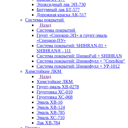
Эпоксидный лак ЭП-730
Битумный лак БТ-577
Дорожная краска АК-517
Системы покрытий
Назад
Системы покрытий
Грунт «Спецкор-ЭП» и грунт-эмаль
«Спецкор-ПУ»
Система покрытий: SHIHRAN-01 +
SHIHRAN® - 111
Система покрытий: ЦинкоFull + SHIHRAN
Система покрытий: Цинкофулл + "СпецКор"
Система покрытий: Цинкофулл + УР-1012
Химстойкие ЛКМ
Назад
Химстойкие ЛКМ
Грунт-эмаль ХВ-0278
Грунтовка ХС-010
Грунтовка ХС-068
Эмаль ХВ-16
Эмаль ХВ-124
Эмаль ХВ-785
Эмаль ХС-710
Лак ХВ-784
Грунты