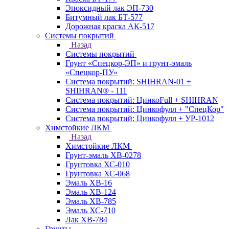
Эпоксидный лак ЭП-730
Битумный лак БТ-577
Дорожная краска АК-517
Системы покрытий
Назад
Системы покрытий
Грунт «Спецкор-ЭП» и грунт-эмаль
«Спецкор-ПУ»
Система покрытий: SHIHRAN-01 +
SHIHRAN® - 111
Система покрытий: ЦинкоFull + SHIHRAN
Система покрытий: Цинкофулл + "СпецКор"
Система покрытий: Цинкофулл + УР-1012
Химстойкие ЛКМ
Назад
Химстойкие ЛКМ
Грунт-эмаль ХВ-0278
Грунтовка ХС-010
Грунтовка ХС-068
Эмаль ХВ-16
Эмаль ХВ-124
Эмаль ХВ-785
Эмаль ХС-710
Лак ХВ-784
Грунты