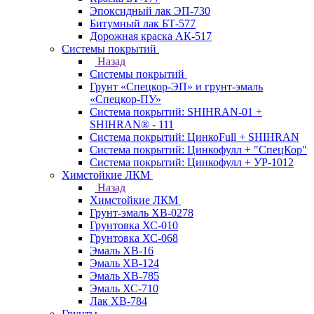
Эпоксидный лак ЭП-730
Битумный лак БТ-577
Дорожная краска АК-517
Системы покрытий
Назад
Системы покрытий
Грунт «Спецкор-ЭП» и грунт-эмаль
«Спецкор-ПУ»
Система покрытий: SHIHRAN-01 +
SHIHRAN® - 111
Система покрытий: ЦинкоFull + SHIHRAN
Система покрытий: Цинкофулл + "СпецКор"
Система покрытий: Цинкофулл + УР-1012
Химстойкие ЛКМ
Назад
Химстойкие ЛКМ
Грунт-эмаль ХВ-0278
Грунтовка ХС-010
Грунтовка ХС-068
Эмаль ХВ-16
Эмаль ХВ-124
Эмаль ХВ-785
Эмаль ХС-710
Лак ХВ-784
Грунты