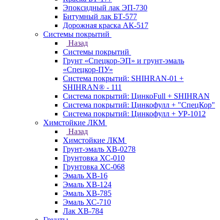
Эпоксидный лак ЭП-730
Битумный лак БТ-577
Дорожная краска АК-517
Системы покрытий
Назад
Системы покрытий
Грунт «Спецкор-ЭП» и грунт-эмаль
«Спецкор-ПУ»
Система покрытий: SHIHRAN-01 +
SHIHRAN® - 111
Система покрытий: ЦинкоFull + SHIHRAN
Система покрытий: Цинкофулл + "СпецКор"
Система покрытий: Цинкофулл + УР-1012
Химстойкие ЛКМ
Назад
Химстойкие ЛКМ
Грунт-эмаль ХВ-0278
Грунтовка ХС-010
Грунтовка ХС-068
Эмаль ХВ-16
Эмаль ХВ-124
Эмаль ХВ-785
Эмаль ХС-710
Лак ХВ-784
Грунты