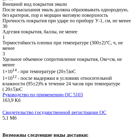
Внешний вид покрытия эмали
После высыхания эмаль должна образовывать однородную,
без кратеров, пор и морщин матовую поверхность
Прочность покрытия при ударе по прибору У-1, см, не менее
30
Адгезия покрытия, баллы, не менее
1
Термостойкость пленки при температуре (300±2)°С, ч, не
менее
3
Удельное объемное сопротивление покрытия, Ом×см, не
менее
14
1×10
- при температуре (20±5)оС
12
1×10
- после выдержки в условиях относительной
влажности (95±2)% в течение 24 часов при температуре
( 20±5)оС
Руководство по применению ОС 5103
163,9 Кб
Свидетельство государственной регистрации ОС
5,1 Мб
В
озможны следующие виды доставки: