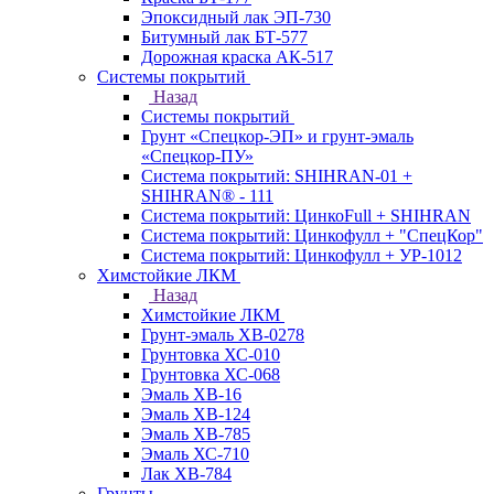
Эпоксидный лак ЭП-730
Битумный лак БТ-577
Дорожная краска АК-517
Системы покрытий
Назад
Системы покрытий
Грунт «Спецкор-ЭП» и грунт-эмаль
«Спецкор-ПУ»
Система покрытий: SHIHRAN-01 +
SHIHRAN® - 111
Система покрытий: ЦинкоFull + SHIHRAN
Система покрытий: Цинкофулл + "СпецКор"
Система покрытий: Цинкофулл + УР-1012
Химстойкие ЛКМ
Назад
Химстойкие ЛКМ
Грунт-эмаль ХВ-0278
Грунтовка ХС-010
Грунтовка ХС-068
Эмаль ХВ-16
Эмаль ХВ-124
Эмаль ХВ-785
Эмаль ХС-710
Лак ХВ-784
Грунты