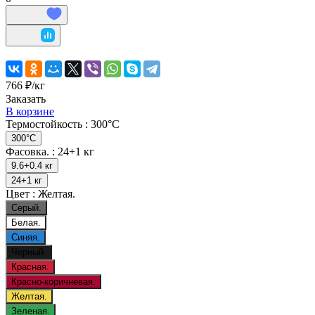
766 ₽/
кг
Заказать
В корзине
Термостойкость :
300°C
300°C
Фасовка. :
24+1 кг
9.6+0.4 кг
24+1 кг
Цвет :
Желтая.
Серый.
Белая.
Синяя.
Черный.
Красная.
Красно-коричневая.
Желтая.
Зеленая.