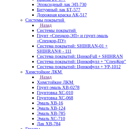
Эпоксидный лак ЭП-730
Битумный лак БТ-577
Дорожная краска АК-517
Системы покрытий
Назад
Системы покрытий
Грунт «Спецкор-ЭП» и грунт-эмаль
«Спецкор-ПУ»
Система покрытий: SHIHRAN-01 +
SHIHRAN® - 111
Система покрытий: ЦинкоFull + SHIHRAN
Система покрытий: Цинкофулл + "СпецКор"
Система покрытий: Цинкофулл + УР-1012
Химстойкие ЛКМ
Назад
Химстойкие ЛКМ
Грунт-эмаль ХВ-0278
Грунтовка ХС-010
Грунтовка ХС-068
Эмаль ХВ-16
Эмаль ХВ-124
Эмаль ХВ-785
Эмаль ХС-710
Лак ХВ-784
Грунты