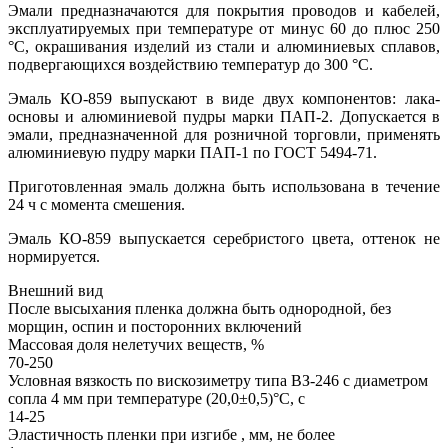
Эмали предназначаются для покрытия проводов и кабелей,
эксплуатируемых при температуре от минус 60 до плюс 250
°С, окрашивания изделий из стали и алюминиевых сплавов,
подвергающихся воздействию температур до 300 °С.
Эмаль КО-859 выпускают в виде двух компонентов: лака-
основы и алюминиевой пудры марки ПАП-2. Допускается в
эмали, предназначенной для розничной торговли, применять
алюминиевую пудру марки ПАП-1 по ГОСТ 5494-71.
Приготовленная эмаль должна быть использована в течение
24 ч с момента смешения.
Эмаль КО-859 выпускается серебристого цвета, оттенок не
нормируется.
Внешний вид
После высыхания пленка должна быть однородной, без
морщин, оспин и посторонних включений
Массовая доля нелетучих веществ, %
70-250
Условная вязкость по вискозиметру типа ВЗ-246 с диаметром
сопла 4 мм при температуре (20,0±0,5)°С, с
14-25
Эластичность пленки при изгибе , мм, не более