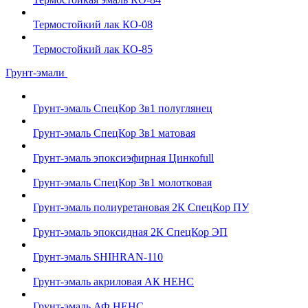
Термостойкий лак КО-08
Термостойкий лак КО-85
Грунт-эмали
Грунт-эмаль СпецКор 3в1 полуглянец
Грунт-эмаль СпецКор 3в1 матовая
Грунт-эмаль эпоксиэфирная Цинкоfull
Грунт-эмаль СпецКор 3в1 молотковая
Грунт-эмаль полиуретановая 2К СпецКор ПУ
Грунт-эмаль эпоксидная 2К СпецКор ЭП
Грунт-эмаль SHIHRAN-110
Грунт-эмаль акриловая АК НЕНС
Грунт-эмаль АФ НЕНС