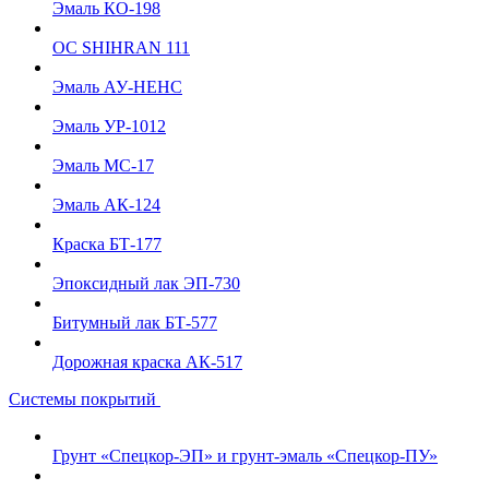
Эмаль КО-198
ОС SHIHRAN 111
Эмаль АУ-НЕНС
Эмаль УР-1012
Эмаль МС-17
Эмаль АК-124
Краска БТ-177
Эпоксидный лак ЭП-730
Битумный лак БТ-577
Дорожная краска АК-517
Системы покрытий
Грунт «Спецкор-ЭП» и грунт-эмаль «Спецкор-ПУ»