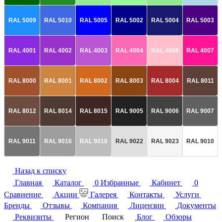
RAL 5009
RAL 5010
RAL 5005
RAL 5002
RAL 5004
RAL 5003
RAL 4001
RAL 4002
RAL 4003
RAL 4004
RAL 4006
RAL 4007
RAL 8000
RAL 8001
RAL 8002
RAL 8003
RAL 8004
RAL 8011
RAL 8012
RAL 8014
RAL 8015
RAL 9005
RAL 9006
RAL 9007
RAL 9011
RAL 9016
RAL 9018
RAL 9022
RAL 9023
RAL 9010
Назад к списку
Главная
Каталог
0
Избранные
Кабинет
0
Сравнение
Акции
Галерея
Контакты
Услуги
Бренды
Отзывы
Компания
Лицензии
Документы
Реквизиты
Регион
Поиск
Блог
Обзоры