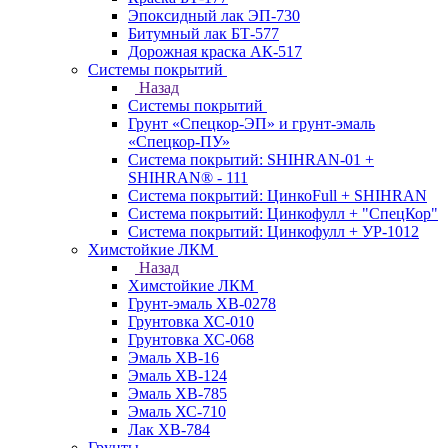
Эпоксидный лак ЭП-730
Битумный лак БТ-577
Дорожная краска АК-517
Системы покрытий
Назад
Системы покрытий
Грунт «Спецкор-ЭП» и грунт-эмаль
«Спецкор-ПУ»
Система покрытий: SHIHRAN-01 +
SHIHRAN® - 111
Система покрытий: ЦинкоFull + SHIHRAN
Система покрытий: Цинкофулл + "СпецКор"
Система покрытий: Цинкофулл + УР-1012
Химстойкие ЛКМ
Назад
Химстойкие ЛКМ
Грунт-эмаль ХВ-0278
Грунтовка ХС-010
Грунтовка ХС-068
Эмаль ХВ-16
Эмаль ХВ-124
Эмаль ХВ-785
Эмаль ХС-710
Лак ХВ-784
Грунты