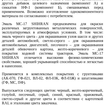
других добавок целевого назначения (компонент А) и
сиккатив НФ-1 (компонент Б), смешиваемых перед
применением. Возможно изготовление однокомпонентного
материала по согласованию с потребителем.
Эмаль МС-17 SHIHRAN предназначена для окраски
различных загрунтованных металлических поверхностей,
эксплуатируемых в атмосферных условиях. В том числе:
эмаль черного цвета - для окрашивания узлов шасси и других
деталей автомобилей, светло-серого - для окрашивания
автомобильных двигателей, песочного – для окрашивания
деталей обивочного картона, желто-коричневого – для
покрытия ходовой системы тракторов. Эмаль МС-17
SHIHRAN отличается высокими физико-химическими
свойствами, хорошей укрывающей способностью и легкостью
в нанесении.
Применяется в комплексных покрытиях с грунтовками
(АК-070, ГФ-021, ВЛ-02, ФЛ-03К, ФЛ-03Ж) и шпатлевками
(ГФ, МС, ПФ).
Выпускается следующих цветов: черный, желто-коричневый,
голубой, песочный, серый, синий, красный, оранжевый,
светло-серый и другие цвета в соответствии с картотекой
RAL и эталонами цвета заказчика.