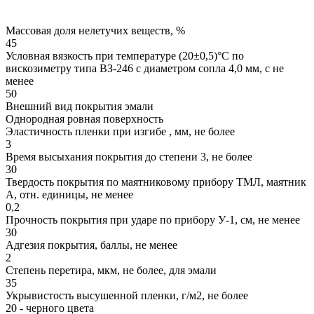
Массовая доля нелетучих веществ, %
45
Условная вязкость при температуре (20±0,5)°С по
вискозиметру типа ВЗ-246 с диаметром сопла 4,0 мм, с не
менее
50
Внешний вид покрытия эмали
Однородная ровная поверхность
Эластичность пленки при изгибе , мм, не более
3
Время высыхания покрытия до степени 3, не более
30
Твердость покрытия по маятниковому прибору ТМЛ, маятник
А, отн. единицы, не менее
0,2
Прочность покрытия при ударе по прибору У-1, см, не менее
30
Адгезия покрытия, баллы, не менее
2
Степень перетира, мкм, не более, для эмали
35
Укрывистость высушенной пленки, г/м2, не более
20 - черного цвета