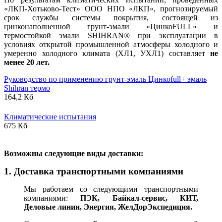
«ЛКП-Хотьково-Тест» ООО НПО «ЛКП», прогнозируемый
срок службы системы покрытия, состоящей из
цинконаполненной грунт-эмали «ЦинкоFULL» и
термостойкой эмали SHIHRAN® при эксплуатации в
условиях открытой промышленной атмосферы холодного и
умеренно холодного климата (ХЛ1, УХЛ1) составляет
не
менее 20 лет.
Руководство по применению грунт-эмаль Цинкоfull+ эмаль
Shihran термо
164,2 Кб
Климатические испытания
675 Кб
В
озможны следующие виды доставки:
1. Доставка транспортными компаниями
Мы работаем со следующими транспортными
компаниями:
ПЭК, Байкал-сервис, КИТ,
Деловые линии, Энергия, ЖелДорЭкспедиция.