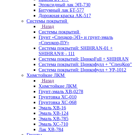
Эпоксидный лак ЭП-730
Битумный лак БТ-577
Дорожная краска АК-517
Системы покрытий
Назад
Системы покрытий
Грунт «Спецкор-ЭП» и грунт-эмаль
«Спецкор-ПУ»
Система покрытий: SHIHRAN-01 +
SHIHRAN® - 111
Система покрытий: ЦинкоFull + SHIHRAN
Система покрытий: Цинкофулл + "СпецКор"
Система покрытий: Цинкофулл + УР-1012
Химстойкие ЛКМ
Назад
Химстойкие ЛКМ
Грунт-эмаль ХВ-0278
Грунтовка ХС-010
Грунтовка ХС-068
Эмаль ХВ-16
Эмаль ХВ-124
Эмаль ХВ-785
Эмаль ХС-710
Лак ХВ-784
Грунты