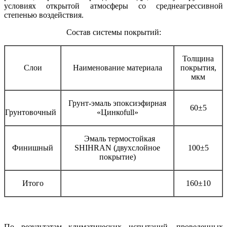
условиях открытой атмосферы со среднеагрессивной
степенью воздействия.
Состав системы покрытий:
Толщина
Слои
Наименование материала
покрытия,
мкм
Грунт-эмаль эпоксиэфирная
60±5
Грунтовочный
«Цинкоfull»
Эмаль термостойкая
Финишный
SHIHRAN (двухслойное
100±5
покрытие)
Итого
160±10
По результатам климатических испытаний, проведенных